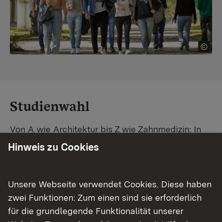
Studienwahl
Von A wie Architektur bis Z wie Zahnmedizin: In
Baden-Württemberg warten unzählige
Hinweis zu Cookies
Studiengänge auf dich. Vergleiche Unis und
Standorte – und finde mit unserer
Studiengangsuche schnell den passenden
Unsere Webseite verwendet Cookies. Diese haben
Studienplatz. Außerdem gibt's eine Schritt-für-
zwei Funktionen: Zum einen sind sie erforderlich
Schritt-Anleitung zu deinem Traum-Studium.
für die grundlegende Funktionalität unserer