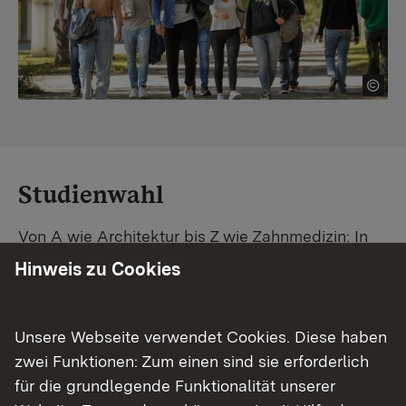
Studienwahl
Von A wie Architektur bis Z wie Zahnmedizin: In
Baden-Württemberg warten unzählige
Hinweis zu Cookies
Studiengänge auf dich. Vergleiche Unis und
Standorte – und finde mit unserer
Studiengangsuche schnell den passenden
Unsere Webseite verwendet Cookies. Diese haben
Studienplatz. Außerdem gibt's eine Schritt-für-
zwei Funktionen: Zum einen sind sie erforderlich
Schritt-Anleitung zu deinem Traum-Studium.
für die grundlegende Funktionalität unserer