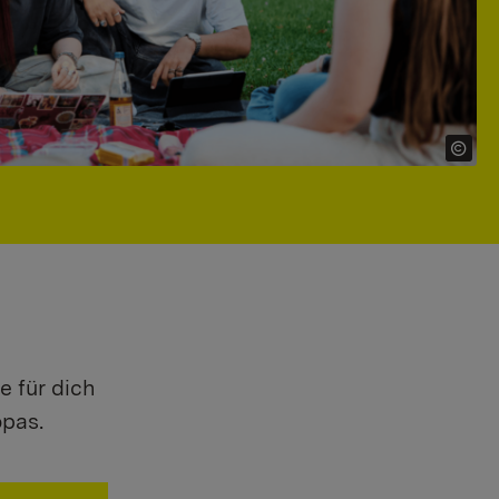
e für dich
opas.