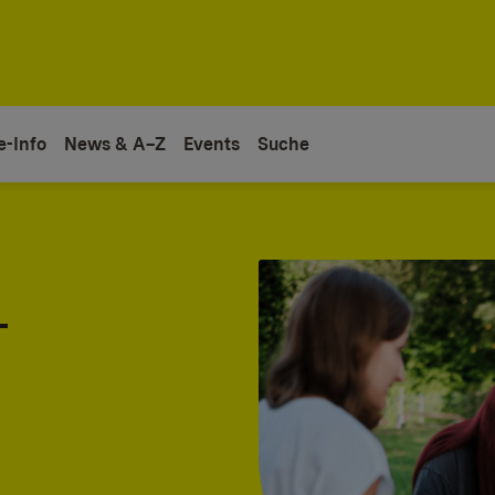
e-Info
News & A–Z
Events
Suche
-