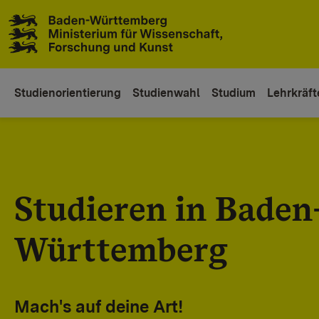
Zum Inhaltsbereich
Zur Hauptnavigation
Studienorientierung
Studienwahl
Studium
Lehrkräft
Studieren in Baden
Württemberg
Mach's auf deine Art!