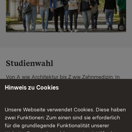
Studienwahl
Von A wie Architektur bis Z wie Zahnmedizin: In
Baden-Württemberg warten unzählige
Hinweis zu Cookies
Studiengänge auf dich. Vergleiche Unis und
Standorte – und finde mit unserer
Studiengangsuche schnell den passenden
Unsere Webseite verwendet Cookies. Diese haben
Studienplatz. Außerdem gibt's eine Schritt-für-
zwei Funktionen: Zum einen sind sie erforderlich
Schritt-Anleitung zu deinem Traum-Studium.
für die grundlegende Funktionalität unserer