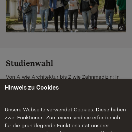
Studienwahl
Von A wie Architektur bis Z wie Zahnmedizin: In
Baden-Württemberg warten unzählige
Hinweis zu Cookies
Studiengänge auf dich. Vergleiche Unis und
Standorte – und finde mit unserer
Studiengangsuche schnell den passenden
Unsere Webseite verwendet Cookies. Diese haben
Studienplatz. Außerdem gibt's eine Schritt-für-
zwei Funktionen: Zum einen sind sie erforderlich
Schritt-Anleitung zu deinem Traum-Studium.
für die grundlegende Funktionalität unserer