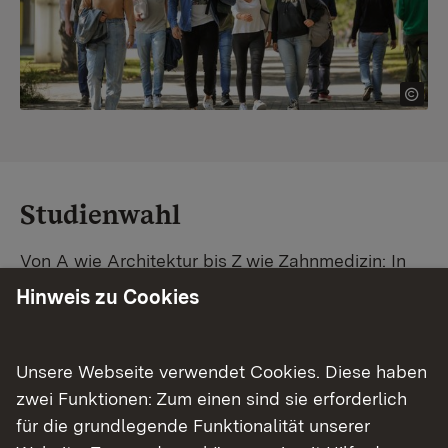
Studienwahl
Von A wie Architektur bis Z wie Zahnmedizin: In
Baden-Württemberg warten unzählige
Hinweis zu Cookies
Studiengänge auf dich. Vergleiche Unis und
Standorte – und finde mit unserer
Studiengangsuche schnell den passenden
Unsere Webseite verwendet Cookies. Diese haben
Studienplatz. Außerdem gibt's eine Schritt-für-
zwei Funktionen: Zum einen sind sie erforderlich
Schritt-Anleitung zu deinem Traum-Studium.
für die grundlegende Funktionalität unserer