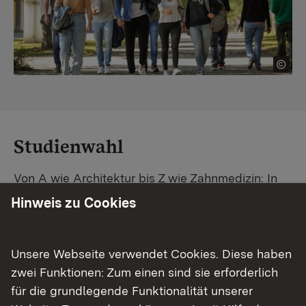
Studienwahl
Von A wie Architektur bis Z wie Zahnmedizin: In
Baden-Württemberg warten unzählige
Hinweis zu Cookies
Studiengänge auf dich. Vergleiche Unis und
Standorte – und finde mit unserer
Studiengangsuche schnell den passenden
Unsere Webseite verwendet Cookies. Diese haben
Studienplatz. Außerdem gibt's eine Schritt-für-
zwei Funktionen: Zum einen sind sie erforderlich
Schritt-Anleitung zu deinem Traum-Studium.
für die grundlegende Funktionalität unserer