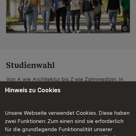
Studienwahl
Von A wie Architektur bis Z wie Zahnmedizin: In
Baden-Württemberg warten unzählige
Hinweis zu Cookies
Studiengänge auf dich. Vergleiche Unis und
Standorte – und finde mit unserer
Studiengangsuche schnell den passenden
Unsere Webseite verwendet Cookies. Diese haben
Studienplatz. Außerdem gibt's eine Schritt-für-
zwei Funktionen: Zum einen sind sie erforderlich
Schritt-Anleitung zu deinem Traum-Studium.
für die grundlegende Funktionalität unserer