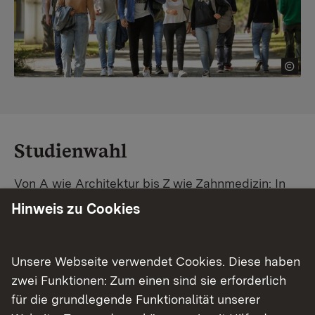
Studienwahl
Von A wie Architektur bis Z wie Zahnmedizin: In
Baden-Württemberg warten unzählige
Hinweis zu Cookies
Studiengänge auf dich. Vergleiche Unis und
Standorte – und finde mit unserer
Studiengangsuche schnell den passenden
Unsere Webseite verwendet Cookies. Diese haben
Studienplatz. Außerdem gibt's eine Schritt-für-
zwei Funktionen: Zum einen sind sie erforderlich
Schritt-Anleitung zu deinem Traum-Studium.
für die grundlegende Funktionalität unserer