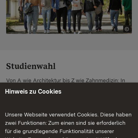
Studienwahl
Von A wie Architektur bis Z wie Zahnmedizin: In
Baden-Württemberg warten unzählige
Hinweis zu Cookies
Studiengänge auf dich. Vergleiche Unis und
Standorte – und finde mit unserer
Studiengangsuche schnell den passenden
Unsere Webseite verwendet Cookies. Diese haben
Studienplatz. Außerdem gibt's eine Schritt-für-
zwei Funktionen: Zum einen sind sie erforderlich
Schritt-Anleitung zu deinem Traum-Studium.
für die grundlegende Funktionalität unserer